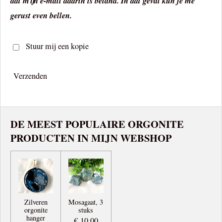
dat mijn e-mail daarin is beland. In dat geval kun je me
gerust even bellen.
Stuur mij een kopie
Verzenden
DE MEEST POPULAIRE ORGONITE
PRODUCTEN IN MIJN WEBSHOP
Zilveren
Mosagaat, 3
orgonite
stuks
hanger
€ 10,00