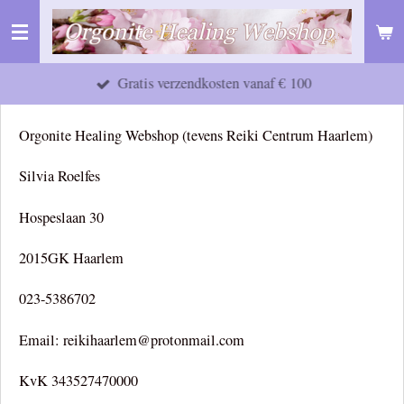
Ga
direct
naar
Gratis verzendkosten vanaf € 100
de
hoofdinhoud
Orgonite Healing Webshop (tevens Reiki Centrum Haarlem)
Silvia Roelfes
Hospeslaan 30
2015GK Haarlem
023-5386702
Email: reikihaarlem@protonmail.com
KvK 343527470000