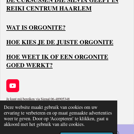
REIKI CENTRUM HAARLEM
WAT IS ORGONITE?
HOE KIES JE DE JUISTE ORGONITE
HOE WEET IK OF EEN ORGONITE
GOED WERKT?
Y
o
u
Je kunt mij bereiken via Signal 06-48905348
T
Deze website maakt gebruik van cookies om uw
Sitemap
u
ervaring te verbeteren en op maat gemaakte advertenties
© 2014-2024 Orgonite Healing Webshop
b
weer te geven. Door op ‘Accepteren’ te klikken, gaat u
e
akkoord met het gebruik van alle cookies.