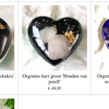
chakra'
Orgonite hart groot 'Houden van
Orgon
jezelf'
av
€ 49,95