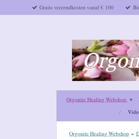
Gratis verzendkosten vanaf € 100
Bi
Ga
direct
naar
de
hoofdinhoud
Orgonite Healing Webshop
Vide
Orgonite Healing Webshop
»
D