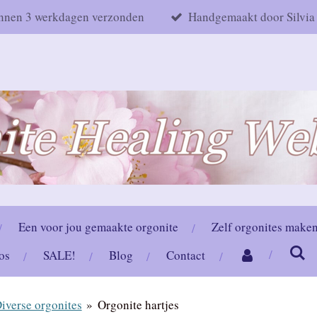
nnen 3 werkdagen verzonden
Handgemaakt door Silvia
Een voor jou gemaakte orgonite
Zelf orgonites make
os
SALE!
Blog
Contact
iverse orgonites
»
Orgonite hartjes