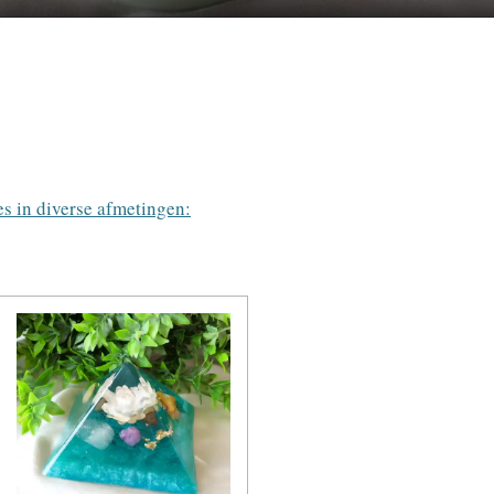
M
u
t
e
s in diverse afmetingen: