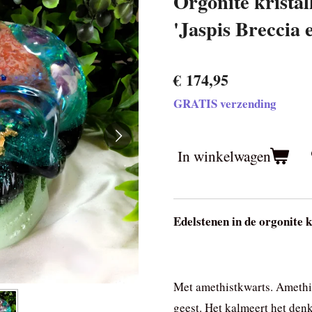
Orgonite kristal
'Jaspis Breccia 
€ 174,95
GRATIS verzending
In winkelwagen
Edelstenen in de orgonite k
Met amethistkwarts. Amethis
geest. Het kalmeert het den