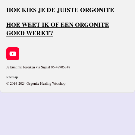
HOE KIES JE DE JUISTE ORGONITE
HOE WEET IK OF EEN ORGONITE
GOED WERKT?
Y
o
u
Je kunt mij bereiken via Signal 06-48905348
T
Sitemap
u
© 2014-2024 Orgonite Healing Webshop
b
e