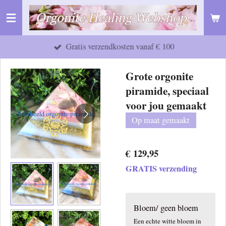
Ga
direct
naar
Gratis verzendkosten vanaf € 100
de
hoofdinhoud
Grote orgonite
piramide, speciaal
voor jou gemaakt
Op maat gemaakt
€ 129,95
GRATIS verzending
Bloem/ geen bloem
Een echte witte bloem in