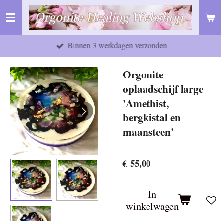
Ga
direct
naar
Binnen 3 werkdagen verzonden
de
hoofdinhoud
Orgonite
oplaadschijf large
'Amethist,
bergkistal en
maansteen'
€ 55,00
In
winkelwagen