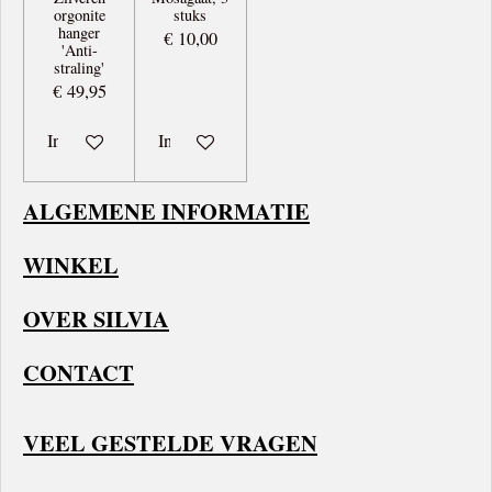
l
orgonite
stuks
s
hanger
€ 10,00
'Anti-
c
straling'
r
€ 49,95
e
In winkelwagen
In winkelwagen
e
n
ALGEMENE INFORMATIE
WINKEL
OVER SILVIA
CONTACT
VEEL GESTELDE VRAGEN