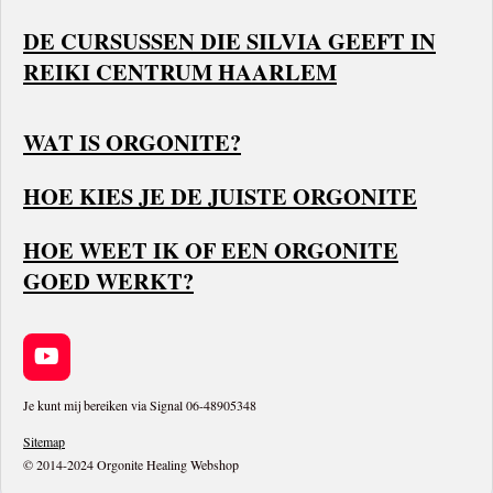
DE CURSUSSEN DIE SILVIA GEEFT IN
REIKI CENTRUM HAARLEM
WAT IS ORGONITE?
HOE KIES JE DE JUISTE ORGONITE
HOE WEET IK OF EEN ORGONITE
GOED WERKT?
Y
o
u
Je kunt mij bereiken via Signal 06-48905348
T
Sitemap
u
© 2014-2024 Orgonite Healing Webshop
b
e