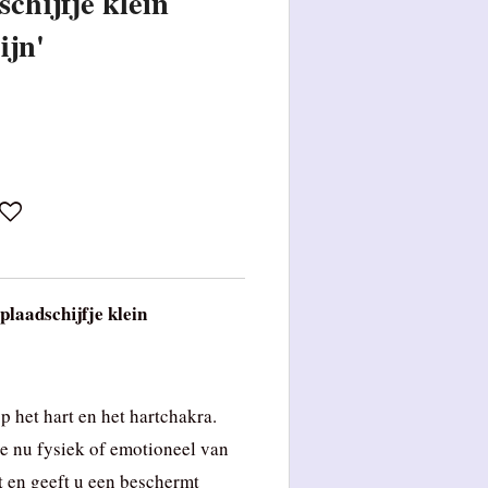
chijfje klein
ijn'
plaadschijfje klein
p het hart en het hartchakra.
e nu fysiek of emotioneel van
t en geeft u een beschermt