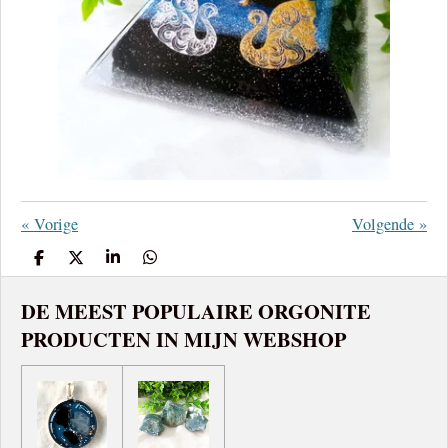
«
Vorige
Volgende
»
D
D
S
D
e
e
h
e
l
e
a
l
DE MEEST POPULAIRE ORGONITE
e
l
r
e
n
e
n
PRODUCTEN IN MIJN WEBSHOP