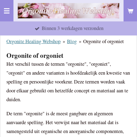
Ga
direct
naar
Binnen 3 werkdagen verzonden
de
Orgonite Healing Webshop
»
Blog
»
Orgonite of orgoniet
hoofdinhoud
Orgonite of orgoniet
Het verschil tussen de termen "orgonite", "orgoniet",
"orgonit" en andere varianten is hoofdzakelijk een kwestie van
spelling en persoonlijke voorkeur. Deze termen worden vaak
door elkaar gebruikt om hetzelfde concept en materiaal aan te
duiden.
De term "orgonite" is de meest gangbare en algemeen
aanvaarde spelling. Het verwijst naar het materiaal dat is
samengesteld uit organische en anorganische componenten,