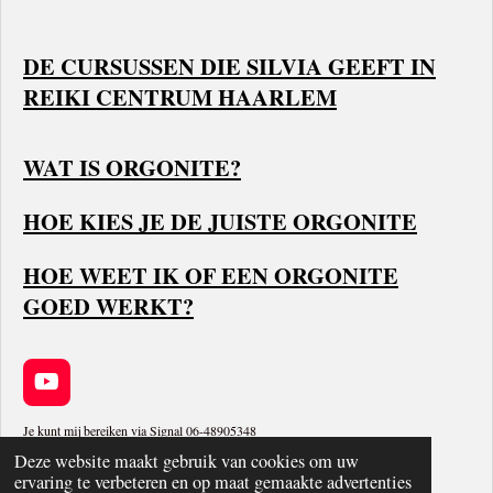
DE CURSUSSEN DIE SILVIA GEEFT IN
REIKI CENTRUM HAARLEM
WAT IS ORGONITE?
HOE KIES JE DE JUISTE ORGONITE
HOE WEET IK OF EEN ORGONITE
GOED WERKT?
Y
o
u
Je kunt mij bereiken via Signal 06-48905348
T
Deze website maakt gebruik van cookies om uw
Sitemap
u
ervaring te verbeteren en op maat gemaakte advertenties
© 2014-2024 Orgonite Healing Webshop