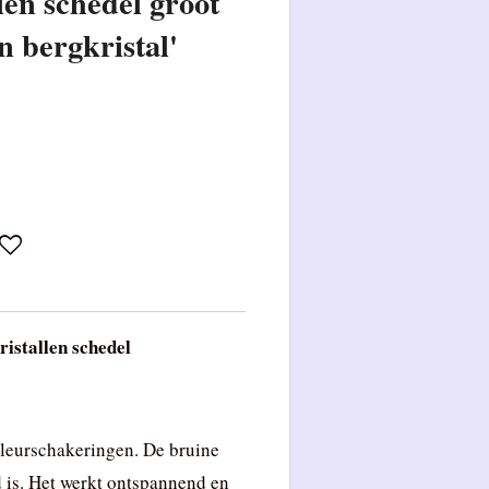
len schedel groot
n bergkristal'
ristallen schedel
kleurschakeringen. De bruine
d is. Het werkt ontspannend en