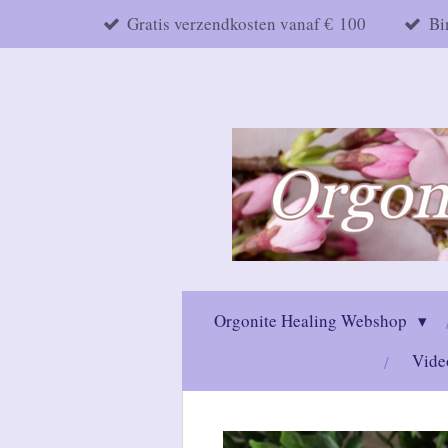
Gratis verzendkosten vanaf € 100
Bi
Ga
direct
naar
de
hoofdinhoud
Orgonite Healing Webshop
Vide