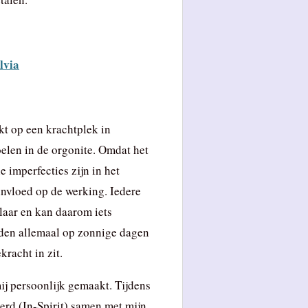
lvia
t op een krachtplek in
oelen in de orgonite. Omdat het
 imperfecties zijn in het
invloed op de werking. Iedere
laar en kan daarom iets
rden allemaal op zonnige dagen
racht in zit.
j persoonlijk gemaakt. Tijdens
erd (In-Spirit) samen met mijn