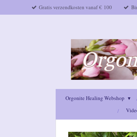
Gratis verzendkosten vanaf € 100
Bi
Ga
direct
naar
de
hoofdinhoud
Orgonite Healing Webshop
Vide