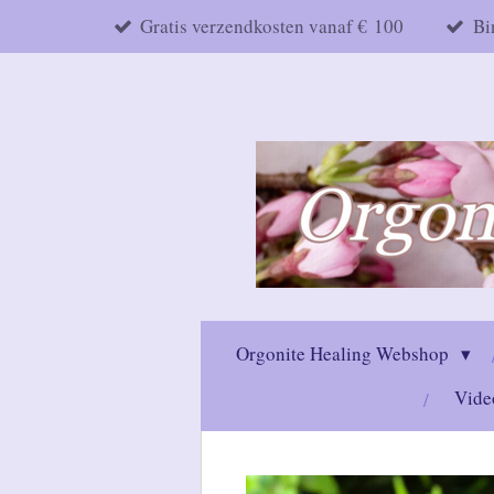
Gratis verzendkosten vanaf € 100
Bi
Ga
direct
naar
de
hoofdinhoud
Orgonite Healing Webshop
Vide