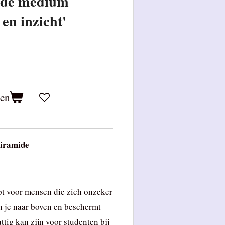
ide medium
en inzicht'
gen
piramide
lpt voor mensen die zich onzeker
in je naar boven en beschermt
ttig kan zijn voor studenten bij