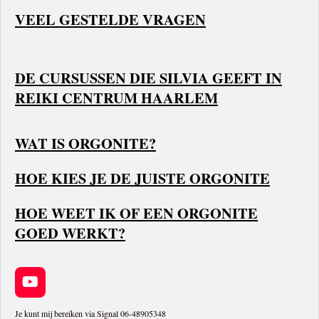
VEEL GESTELDE VRAGEN
DE CURSUSSEN DIE SILVIA GEEFT IN
REIKI CENTRUM HAARLEM
WAT IS ORGONITE?
HOE KIES JE DE JUISTE ORGONITE
HOE WEET IK OF EEN ORGONITE
GOED WERKT?
Y
o
u
Je kunt mij bereiken via Signal 06-48905348