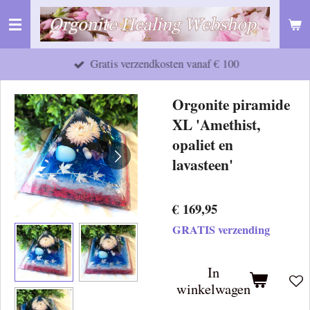
Ga
direct
naar
Gratis verzendkosten vanaf € 100
de
hoofdinhoud
Orgonite piramide
XL 'Amethist,
opaliet en
lavasteen'
€ 169,95
GRATIS verzending
In
winkelwagen