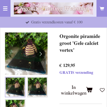
Ga
direct
naar
Gratis verzendkosten vanaf € 100
de
hoofdinhoud
Orgonite piramide
groot 'Gele calciet
vortex'
€ 129,95
GRATIS verzending
In
winkelwagen