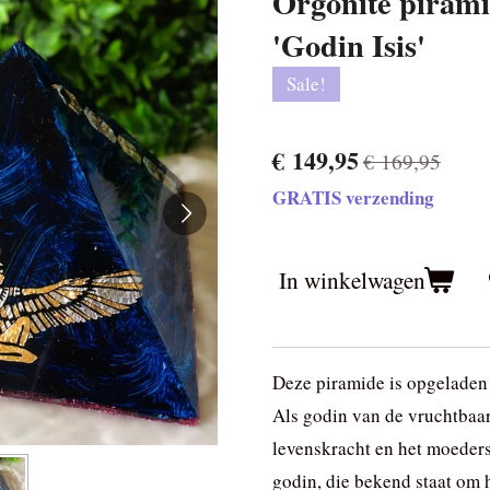
Orgonite pirami
'Godin Isis'
Sale!
€ 149,95
€ 169,95
GRATIS verzending
In winkelwagen
Deze piramide is opgeladen 
Als godin van de vruchtbaar
levenskracht en het moeders
godin, die bekend staat om