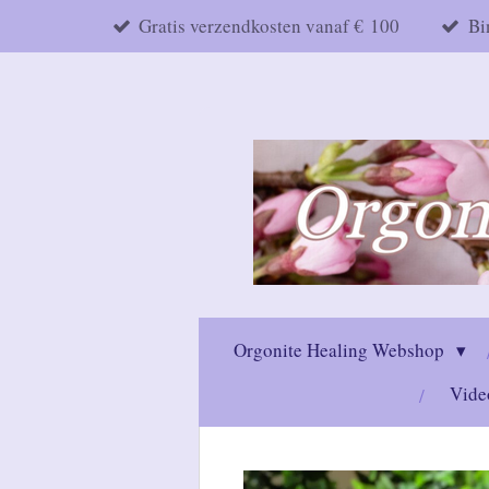
Gratis verzendkosten vanaf € 100
Bi
Ga
direct
naar
de
hoofdinhoud
Orgonite Healing Webshop
Vide